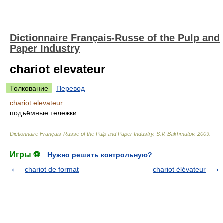
Dictionnaire Français-Russe of the Pulp and
Paper Industry
chariot elevateur
Толкование
Перевод
chariot elevateur
подъёмные тележки
Dictionnaire Français-Russe of the Pulp and Paper Industry
.
S.V. Bakhmutov
.
2009
.
Игры ⚽
Нужно решить контрольную?
chariot de format
chariot élévateur