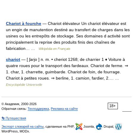
Chariot à fourche
— Chariot élévateur Un chariot élévateur est
un engin de manutention destiné au transfert de charges dans les
usines ou les entrepôts de stockage. Ses domaines d activité sont
principalement la reprise des produits finis des chaînes de
fabrication… …
Wikipédia en Français
chariot
— [ ʃarjo ] n. m. • cheriot 1268; de charrier 1 ♦ Voiture à
quatre roues pour le transport des fardeaux. Chariot de ferme. ⇒
1. char, 1. charrette, guimbarde. Chariot de foin, de fourrage.
Chariot à petites roues. ⇒ berline, 1. camion, fardier, 2.… …
Encyclopédie Universelle
© Академик, 2000-2026
18+
Обратная связь:
Техподдержка
,
Реклама на сайте
👣 Путешествия
Экспорт словарей на сайты
, сделанные на PHP,
Joomla,
Drupal,
WordPress, MODx.