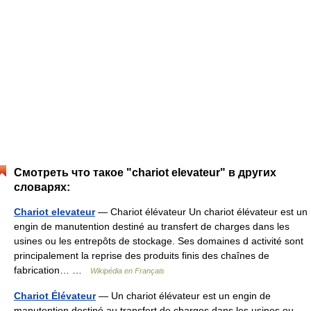
Смотреть что такое "chariot elevateur" в других
словарях:
Chariot elevateur
— Chariot élévateur Un chariot élévateur est un
engin de manutention destiné au transfert de charges dans les
usines ou les entrepôts de stockage. Ses domaines d activité sont
principalement la reprise des produits finis des chaînes de
fabrication… …
Wikipédia en Français
Chariot Élévateur
— Un chariot élévateur est un engin de
manutention destiné au transfert de charges dans les usines ou